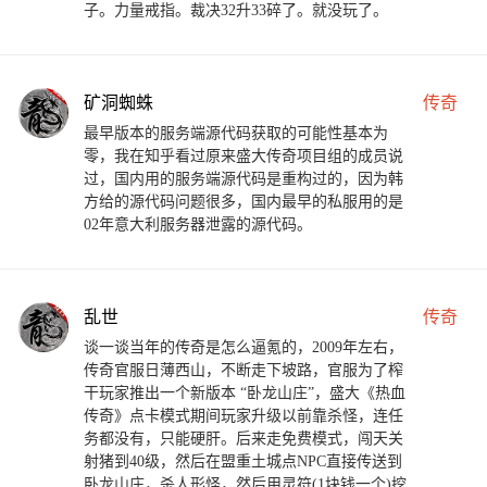
子。力量戒指。裁决32升33碎了。就没玩了。
矿洞蜘蛛
传奇
最早版本的服务端源代码获取的可能性基本为
零，我在知乎看过原来盛大传奇项目组的成员说
过，国内用的服务端源代码是重构过的，因为韩
方给的源代码问题很多，国内最早的私服用的是
02年意大利服务器泄露的源代码。
乱世
传奇
谈一谈当年的传奇是怎么逼氪的，2009年左右，
传奇官服日薄西山，不断走下坡路，官服为了榨
干玩家推出一个新版本 “卧龙山庄”，盛大《热血
传奇》点卡模式期间玩家升级以前靠杀怪，连任
务都没有，只能硬肝。后来走免费模式，闯天关
射猪到40级，然后在盟重土城点NPC直接传送到
卧龙山庄，杀人形怪，然后用灵符(1块钱一个)挖