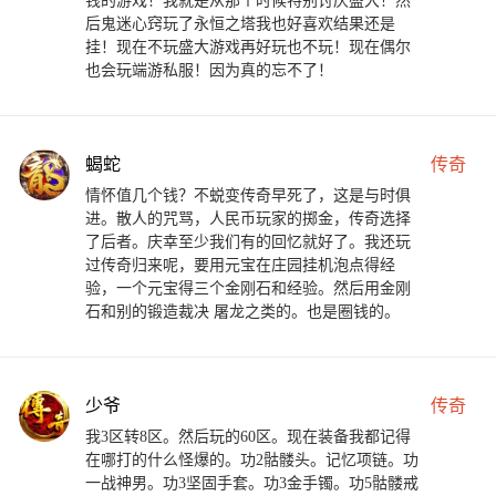
钱的游戏！我就是从那个时候特别讨厌盛大！然
后鬼迷心窍玩了永恒之塔我也好喜欢结果还是
挂！现在不玩盛大游戏再好玩也不玩！现在偶尔
也会玩端游私服！因为真的忘不了！
蝎蛇
传奇
情怀值几个钱？不蜕变传奇早死了，这是与时俱
进。散人的咒骂，人民币玩家的掷金，传奇选择
了后者。庆幸至少我们有的回忆就好了。我还玩
过传奇归来呢，要用元宝在庄园挂机泡点得经
验，一个元宝得三个金刚石和经验。然后用金刚
石和别的锻造裁决 屠龙之类的。也是圈钱的。
少爷
传奇
我3区转8区。然后玩的60区。现在装备我都记得
在哪打的什么怪爆的。功2骷髅头。记忆项链。功
一战神男。功3坚固手套。功3金手镯。功5骷髅戒