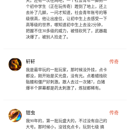
天。还有一次在网吧，一个社会青年一脚把一
个初中学生（正在玩传奇）蹬到了地上，还上
去补了几脚，一问才知道，社会青年账号的等
级很高，他让出座位，让初中生上去感受一下
高等级的世界，哪知道初中生上去没2分钟，
把握不住30多级的威力，被怪砍死了，武器裁
决爆了，被别人捡走了。
轩轩
传奇
我是最早玩的一批玩家，那时候没外挂，点卡
都没，刚开始是买光盘，没有光。点着蜡烛砍
骷髅和僵尸好刺激。跟人去过一次猪7，白猪
爆半个屏幕都是药太刺激了，炼狱都稀有。
钳虫
传奇
我90年的，第一批玩盛大的，不过没有自己的
大号。那时候小，没钱充点卡，玩到七级 搞